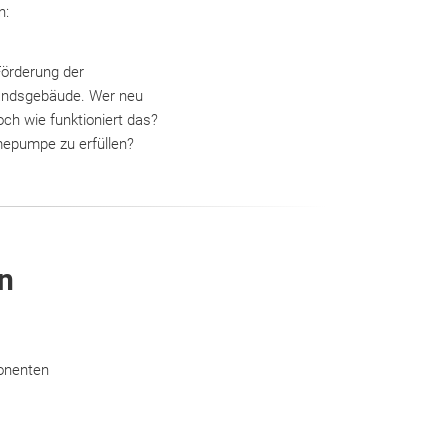
n:
Förderung der
tandsgebäude. Wer neu
ch wie funktioniert das?
mepumpe zu erfüllen?
en
onenten