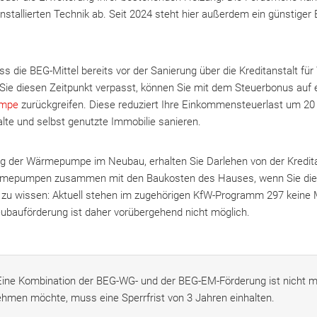
installierten Technik ab. Seit 2024 steht hier außerdem ein günstiger
ass die BEG-Mittel bereits vor der Sanierung über die Kreditanstalt fü
ie diesen Zeitpunkt verpasst, können Sie mit dem Steuerbonus auf e
mpe
zurückgreifen. Diese reduziert Ihre Einkommensteuerlast um 20 
lte und selbst genutzte Immobilie sanieren.
g der Wärmepumpe im Neubau, erhalten Sie Darlehen von der Kredita
ärmepumpen zusammen mit den Baukosten des Hauses, wenn Sie die
g zu wissen: Aktuell stehen im zugehörigen KfW-Programm 297 keine M
eubauförderung ist daher vorübergehend nicht möglich.
Eine Kombination der BEG-WG- und der BEG-EM-Förderung ist nicht m
ehmen möchte, muss eine Sperrfrist von 3 Jahren einhalten.