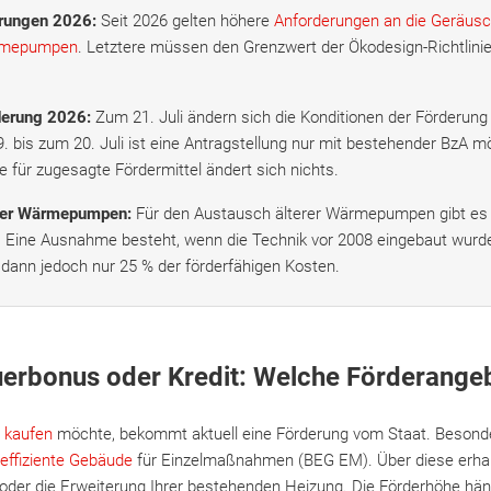
rungen 2026:
Seit 2026 gelten höhere
Anforderungen an die Geräus
ärmepumpen
. Letztere müssen den Grenzwert der Ökodesign-Richtlini
derung 2026:
Zum 21. Juli ändern sich die Konditionen der Förderu
9. bis zum 20. Juli ist eine Antragstellung nur mit bestehender BzA mö
e für zugesagte Fördermittel ändert sich nichts.
rer Wärmepumpen:
Für den Austausch älterer Wärmepumpen gibt es 
 Eine Ausnahme besteht, wenn die Technik vor 2008 eingebaut wurd
 dann jedoch nur 25 % der förderfähigen Kosten.
erbonus oder Kredit: Welche Förderangeb
kaufen
möchte, bekommt aktuell eine Förderung vom Staat. Besonde
effiziente Gebäude
für Einzelmaßnahmen (BEG EM). Über diese erhal
oder die Erweiterung Ihrer bestehenden Heizung. Die Förderhöhe hän