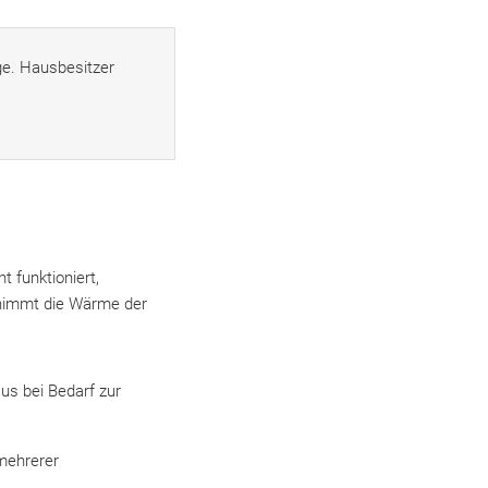
ge. Hausbesitzer
t funktioniert,
d nimmt die Wärme der
us bei Bedarf zur
mehrerer