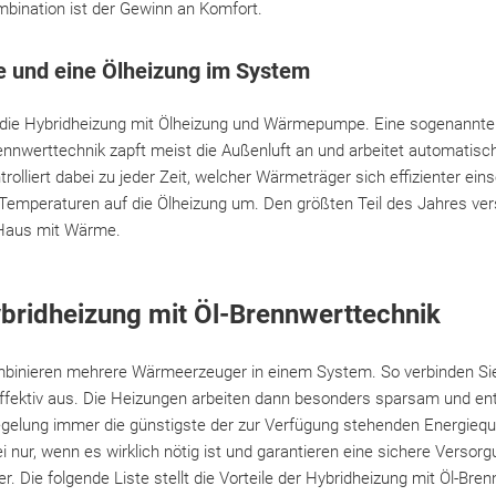
mbination ist der Gewinn an Komfort.
und eine Ölheizung im System
t die Hybridheizung mit Ölheizung und Wärmepumpe. Eine sogenannt
nnwerttechnik zapft meist die Außenluft an und arbeitet automatisch
trolliert dabei zu jeder Zeit, welcher Wärmeträger sich effizienter ein
 Temperaturen auf die Ölheizung um. Den größten Teil des Jahres ver
aus mit Wärme.
ybridheizung mit Öl-Brennwerttechnik
binieren mehrere Wärmeerzeuger in einem System. So verbinden Sie 
effektiv aus. Die Heizungen arbeiten dann besonders sparsam und en
Regelung immer die günstigste der zur Verfügung stehenden Energieque
i nur, wenn es wirklich nötig ist und garantieren eine sichere Verso
Die folgende Liste stellt die Vorteile der Hybridheizung mit Öl-Bre