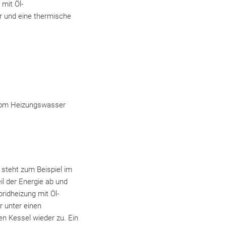
mit Öl-
r und eine thermische
g vom Heizungswasser
steht zum Beispiel im
l der Energie ab und
ridheizung mit Öl-
r unter einen
en Kessel wieder zu. Ein