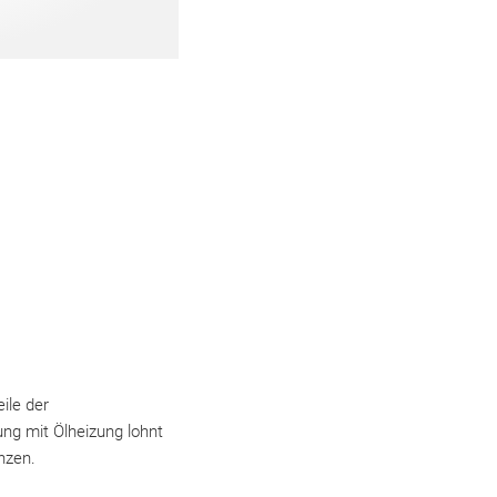
ile der
ung mit Ölheizung lohnt
änzen.