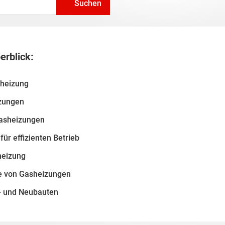
Suchen
erblick:
sheizung
zungen
Gasheizungen
ür effizienten Betrieb
heizung
le von Gasheizungen
t- und Neubauten