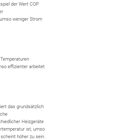
ispiel der Wert COP
er
, umso weniger Strom
n Temperaturen
so effizienter arbeitet
ert das grundsätzlich
iche
iedlicher Heizgeräte
ertemperatur ist, umso
 scheint höher zu sein.