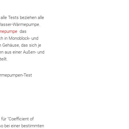
lle Tests beziehen alle
ft-Wasser-Wärmepumpe.
rmepumpe
das
h in Monoblock- und
n Gehäuse, das sich je
n aus einer Außen- und
ilt.
twärmepumpen-Test
ür "Coefficient of
so bei einer bestimmten