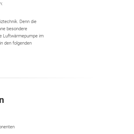
n:
ztechnik. Denn die
hne besondere
ine Luftwärmepumpe im
in den folgenden
en
onenten