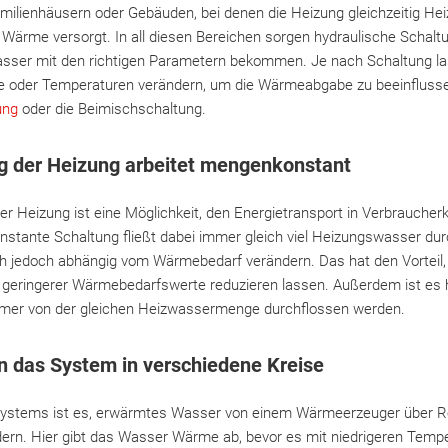
milienhäusern oder Gebäuden, bei denen die Heizung gleichzeitig He
Wärme versorgt. In all diesen Bereichen sorgen hydraulische Schalt
ser mit den richtigen Parametern bekommen. Je nach Schaltung las
oder Temperaturen verändern, um die Wärmeabgabe zu beeinflussen.
ung
oder die Beimischschaltung.
g der Heizung arbeitet mengenkonstant
r Heizung ist eine Möglichkeit, den Energietransport in Verbraucherk
nstante Schaltung fließt dabei immer gleich viel Heizungswasser dur
ch jedoch abhängig vom Wärmebedarf verändern. Das hat den Vorteil,
 geringerer Wärmebedarfswerte reduzieren lassen. Außerdem ist es h
mmer von der gleichen Heizwassermenge durchflossen werden.
n das System in verschiedene Kreise
zsystems ist es, erwärmtes Wasser von einem Wärmeerzeuger über R
dern. Hier gibt das Wasser Wärme ab, bevor es mit niedrigeren Temp