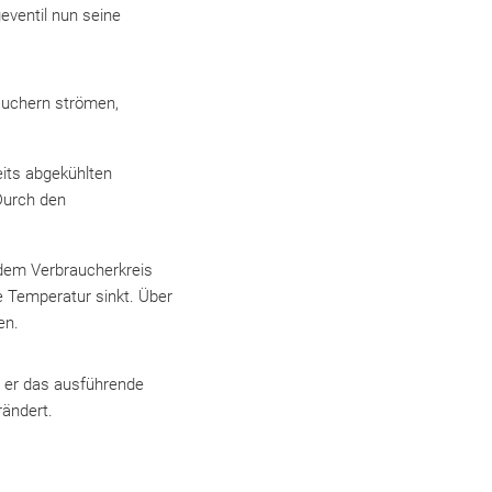
ventil nun seine
auchern strömen,
eits abgekühlten
Durch den
dem Verbraucherkreis
 Temperatur sinkt. Über
en.
t er das ausführende
rändert.