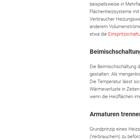
beispielsweise in Mehrfa
Flächenheizsysteme mit 
Verbraucher Heizungswas
anderem Volumenströme 
etwa die
Einspritzschalt
Beimischschaltun
Die Beimischschaltung de
gestalten. Als mengenko
Die Temperatur lässt si
Wärmeverluste in Zeiten
wenn die Heizflächen i
Armaturen trenne
Grundprinzip eines Hei
(Verbrauchern) zu beför