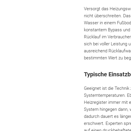
Versorgt das Heizungs
nicht überschreiten. Das
Wasser in einem Fußbode
konstantem Bypass und f
Rücklauf im Verbraucherk
sich bei voller Leistun
ausreichend Rücklaufwas
bestimmten Wert zu beg
Typische Einsatz
Geeignet ist die Techni
Systemtemperaturen. Ebe
Heizregister immer mit 
System hingegen dann, w
dadurch dauert es länge
erschwert. Experten spre
auf einen druckbehafteten