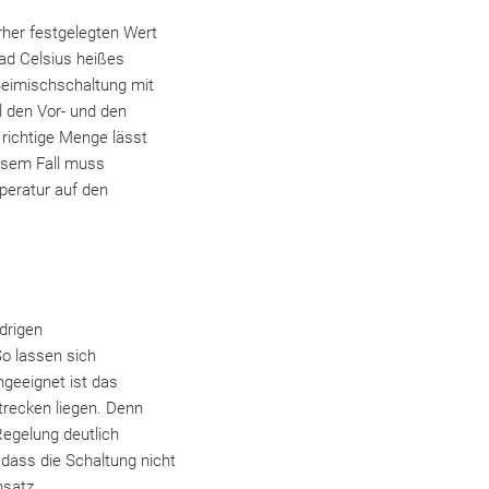
rher festgelegten Wert
rad Celsius heißes
Beimischschaltung mit
l den Vor- und den
 richtige Menge lässt
iesem Fall muss
peratur auf den
drigen
o lassen sich
geeignet ist das
recken liegen. Denn
Regelung deutlich
 dass die Schaltung nicht
nsatz