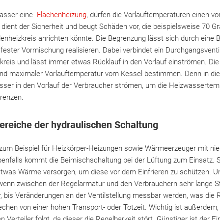
wasser eine
Flächenheizung
, dürfen die Vorlauftemperaturen einen vo
 dient der Sicherheit und beugt Schäden vor, die beispielsweise 70 G
nheizkreis anrichten könnte. Die Begrenzung lässt sich durch eine 
ester Vormischung realisieren. Dabei verbindet ein Durchgangsventi
reis und lässt immer etwas Rücklauf in den Vorlauf einströmen. Die
g und maximaler Vorlauftemperatur vom Kessel bestimmen. Denn in d
ser in den Vorlauf der Verbraucher strömen, um die Heizwassertem
renzen.
bereiche der hydraulischen Schaltung
k zum Beispiel für Heizkörper-Heizungen sowie Wärmeerzeuger mit nie
nfalls kommt die Beimischschaltung bei der Lüftung zum Einsatz. S
etwas Wärme versorgen, um diese vor dem Einfrieren zu schützen. Un
enn zwischen der Regelarmatur und den Verbrauchern sehr lange St
r, bis Veränderungen an der Ventilstellung messbar werden, was die 
chen von einer hohen Transport- oder Totzeit. Wichtig ist außerdem,
 Verteiler folgt, da dieser die Regelbarkeit stört. Günstiger ist der Ei