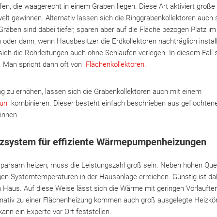
en, die waagerecht in einem Graben liegen. Diese Art aktiviert groß
elt gewinnen. Alternativ lassen sich die Ringgrabenkollektoren auch 
 Gräben sind dabei tiefer, sparen aber auf die Fläche bezogen Platz im
 oder dann, wenn Hausbesitzer die Erdkollektoren nachträglich install
sich die Rohrleitungen auch ohne Schlaufen verlegen. In diesem Fall 
r. Man spricht dann oft von
Flächenkollektoren
.
ng zu erhöhen, lassen sich die Grabenkollektoren auch mit einem
aun
kombinieren. Dieser besteht einfach beschrieben aus geflochtenen
winnen.
izsystem für effiziente Wärmepumpenheizungen
arsam heizen, muss die Leistungszahl groß sein. Neben hohen Quel
igen Systemtemperaturen in der Hausanlage erreichen. Günstig ist da
Haus. Auf diese Weise lässt sich die Wärme mit geringen Vorlaufte
nativ zu einer Flächenheizung kommen auch groß ausgelegte Heizkörp
ann ein Experte vor Ort feststellen.