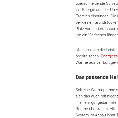
überschneidende Schlauf
viel Energie aus der Umw
Erdreich einbringen. Die
bei kleinen Grundstücken
Platz vorhanden, lassen 
um ein Vielfaches länge
Übrigens: Um die Leistu
oberirdischen
Energiez
Wärme aus der Luft ge
Das passende He
Soll eine Wärmepumpe sp
sich das auch mit niedr
in einem gut gedämmten 
Räume übertragen. Alter
System im Altbau lohnt, k