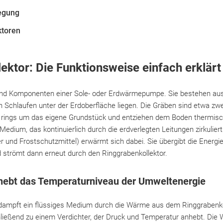
egung
ktoren
ektor: Die Funktionsweise einfach erklär
ind Komponenten einer Sole- oder Erdwärmepumpe. Sie bestehen aus 
 Schlaufen unter der Erdoberfläche liegen. Die Gräben sind etwa zwe
en rings um das eigene Grundstück und entziehen dem Boden thermisc
Medium, das kontinuierlich durch die erdverlegten Leitungen zirkulier
 und Frostschutzmittel) erwärmt sich dabei. Sie übergibt die Energ
trömt dann erneut durch den Ringgrabenkollektor.
ebt das Temperaturniveau der Umweltenergie
ampft ein flüssiges Medium durch die Wärme aus dem Ringgrabenko
hließend zu einem Verdichter, der Druck und Temperatur anhebt. Die