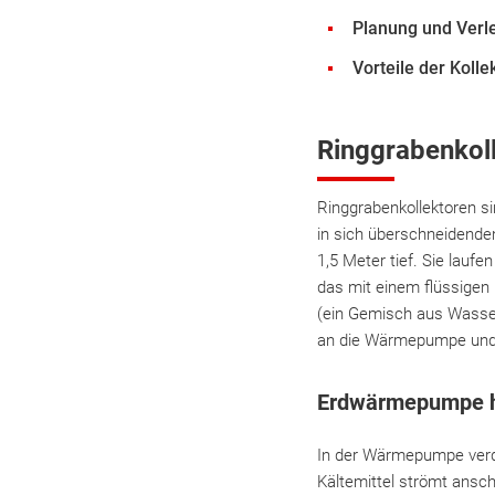
Planung und Verl
Vorteile der Kolle
Ringgrabenkoll
Ringgrabenkollektoren s
in sich überschneidenden
1,5 Meter tief. Sie lauf
das mit einem flüssigen 
(ein Gemisch aus Wasser
an die Wärmepumpe und s
Erdwärmepumpe h
In der Wärmepumpe verd
Kältemittel strömt ansc