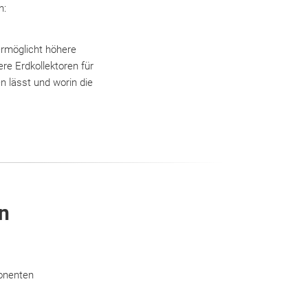
n:
ermöglicht höhere
re Erdkollektoren für
n lässt und worin die
en
onenten