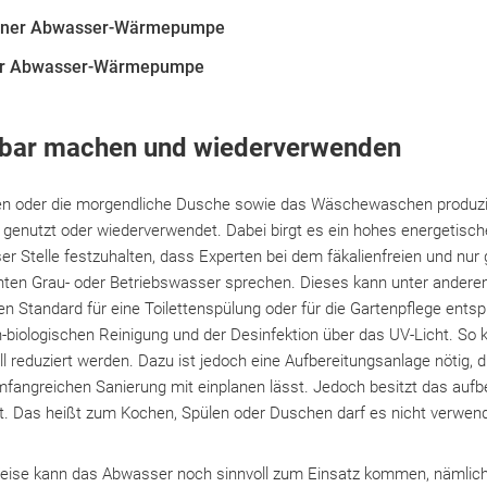
einer Abwasser-Wärmepumpe
der Abwasser-Wärmepumpe
bar machen und wiederverwenden
n oder die morgendliche Dusche sowie das Wäschewaschen produz
r genutzt oder wiederverwendet. Dabei birgt es ein hohes energetisch
ser Stelle festzuhalten, dass Experten bei dem fäkalienfreien und nu
en Grau- oder Betriebswasser sprechen. Dieses kann unter anderem
 Standard für eine Toilettenspülung oder für die Gartenpflege entspri
h-biologischen Reinigung und der Desinfektion über das UV-Licht. So 
 reduziert werden. Dazu ist jedoch eine Aufbereitungsanlage nötig, d
mfangreichen Sanierung mit einplanen lässt. Jedoch besitzt das auf
ät. Das heißt zum Kochen, Spülen oder Duschen darf es nicht verwen
ise kann das Abwasser noch sinnvoll zum Einsatz kommen, nämlich 