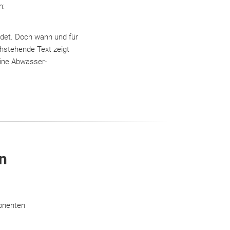
n:
ndet. Doch wann und für
hstehende Text zeigt
eine Abwasser-
en
onenten