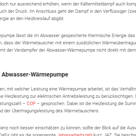
doch nur ausreichend erhöhen, wenn der Kältemitteldampf auch komp
auch der Druck. Im Anschluss geht der Dampf in den Verflüssiger (zw
rgie an den Heizkreislauf abgibt.
pumpe lässt die im Abwasser gespeicherte thermische Energie das 
en, dass der Wärmetauscher mit einem zusätzlichen Wärmeübertragu
ommt der Verdampfer der Abwasser-Wärmepumpe nicht direkt mit dem
ner Abwasser-Wärmepumpe
n, mit welcher Leistung eine Wärmepumpe arbeitet, ist das Verhältn
 Heizleistung zur elektrischen Antriebsleistung zu berücksichtigen. 
istungszahl –
COP
– gesprochen. Dabei ist die Heizleistung die Sum
nd der Übertragungsleistung des Wärmetauschers.
ienz noch besser einschätzen zu können, sollte der Blick auf die Au
Dafür gibt es die sogenannte
Jahresarbeitszahl
kurz: JAZ. Sie beschre