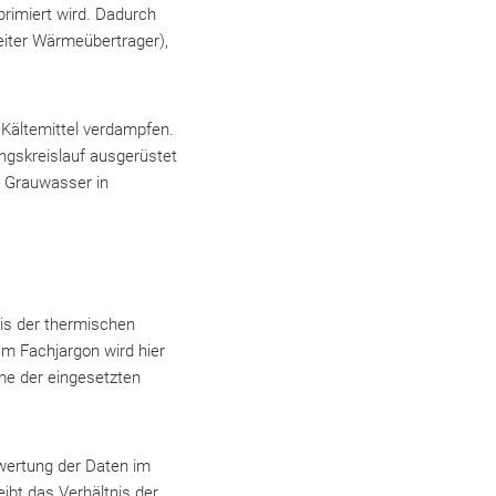
rimiert wird. Dadurch
eiter Wärmeübertrager),
Kältemittel verdampfen.
ngskreislauf ausgerüstet
 Grauwasser in
is der thermischen
Im Fachjargon wird hier
me der eingesetzten
swertung der Daten im
ibt das Verhältnis der