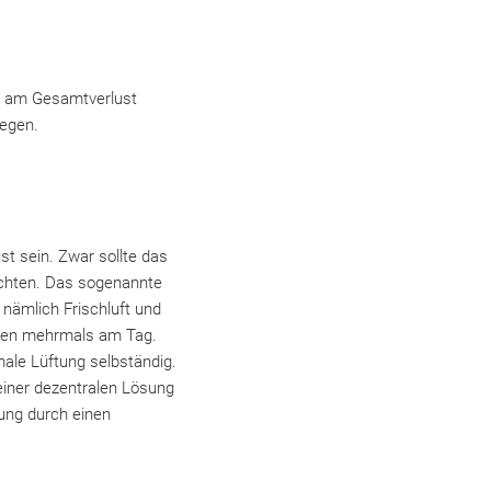
le am Gesamtverlust
iegen.
t sein. Zwar sollte das
 achten. Das sogenannte
, nämlich Frischluft und
nuten mehrmals am Tag.
male Lüftung selbständig.
 einer dezentralen Lösung
tung durch einen