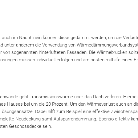
lt, auch im Nachhinein können diese gedämmt werden, um die Verlust
sind unter anderem die Verwendung von Wärmedämmungsverbundsys
 von sogenannten hinterlüfteten Fassaden. Die Wärmebrücken sollten
ösungen müssen individuell erfolgen und am besten mithilfe eines E
enwände geht Transmissionswärme über das Dach verloren. Hierbei l
s Hauses bei um die 20 Prozent. Um den Wärmeverlust auch an diese
 Lösungsansätze. Dabei hilft zum Beispiel eine effektive Zwischenspa
plette Neudeckung samt Aufsparrendämmung. Ebenso effektiv kann i
sten Geschossdecke sein.