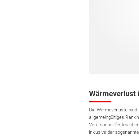
Wärmeverlust 
Die Wärmeverluste sind j
allgemeingültiges Ranki
Verursacher festmachen.
inklusive der sogenannt