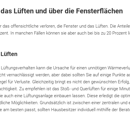
 das Lüften und über die Fensterflächen
das offensichtliche verloren, die Fenster und das Lüften. Die Antei
ozent. In manchen Fällen können sie aber auch bei bis zu 20 Prozent l
m Lüften
 Lüftungsverhalten kann die Ursache für einen unnötigen Wärmeverlus
cht vernachlässigt werden, aber dabei sollten Sie auf einige Punkte
egel für Verluste. Gleichzeitig bringt es nicht den gewünschten Erfolg
uchtigkeit. Zu empfehlen ist das Stoß- und Querlüften für einige Mi
ie auch eine Lüftungsanlage einbauen lassen. Diese erledigt die opti
dliche Möglichkeiten. Grundsätzlich ist zwischen einer zentralen und
 am besten passt, sollten Hausbesitzer individuell mithilfe der Bera