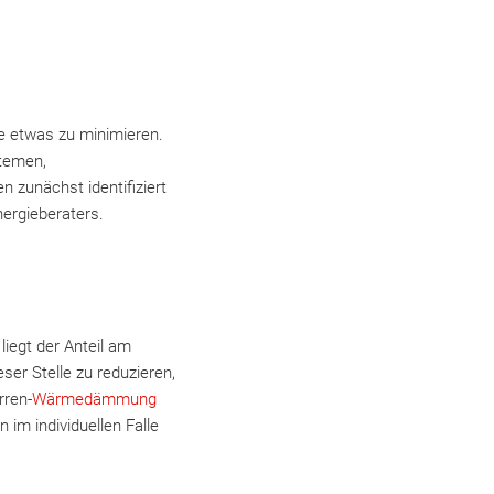
e etwas zu minimieren.
temen,
 zunächst identifiziert
nergieberaters.
iegt der Anteil am
r Stelle zu reduzieren,
rren-
Wärmedämmung
m individuellen Falle