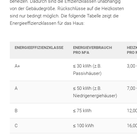
beheizen. Dadurch sind die Effizienzklassen unabhängig
von der Gebäudegröße. Rückschlüsse auf die Heizkosten
sind nur bedingt möglich. Die folgende Tabelle zeigt die
Energieeffizienzklassen für das Haus:
ENERGIEEFFIZIENZKLASSE
ENERGIEVERBRAUCH
HEIZ
PRO M²A
PRO 
A+
≤ 30 kWh (z.B.
3,00 
Passivhäuser)
A
≤ 50 kWh (z.B.
7,00 
Niedrigenergiehäuser)
B
≤ 75 kWh
12,0
C
≤ 100 kWh
16,0