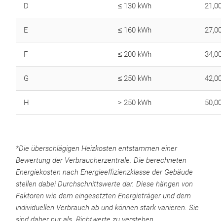
D
≤ 130 kWh
21,0
E
≤ 160 kWh
27,0
F
≤ 200 kWh
34,0
G
≤ 250 kWh
42,0
H
> 250 kWh
50,0
*Die überschlägigen Heizkosten entstammen einer
Bewertung der Verbraucherzentrale. Die berechneten
Energiekosten nach Energieeffizienzklasse der Gebäude
stellen dabei Durchschnittswerte dar. Diese hängen von
Faktoren wie dem eingesetzten Energieträger und dem
individuellen Verbrauch ab und können stark variieren. Sie
sind daher nur als Richtwerte zu verstehen.