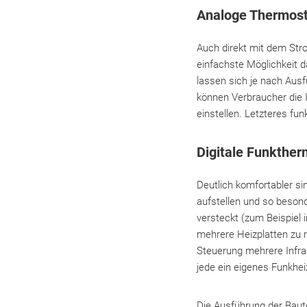
Analoge Thermosta
Auch direkt mit dem Str
einfachste Möglichkeit 
lassen sich je nach Ausf
können Verbraucher die 
einstellen. Letzteres fun
Digitale Funkther
Deutlich komfortabler si
aufstellen und so beson
versteckt (zum Beispiel 
mehrere Heizplatten zu 
Steuerung mehrere Infrar
jede ein eigenes Funkhe
Die Ausführung der Baute