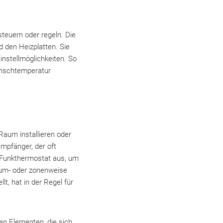
teuern oder regeln. Die
 den Heizplatten. Sie
instellmöglichkeiten. So
unschtemperatur
 Raum installieren oder
mpfänger, der oft
in Funkthermostat aus, um
aum- oder zonenweise
t, hat in der Regel für
en Elementen, die sich