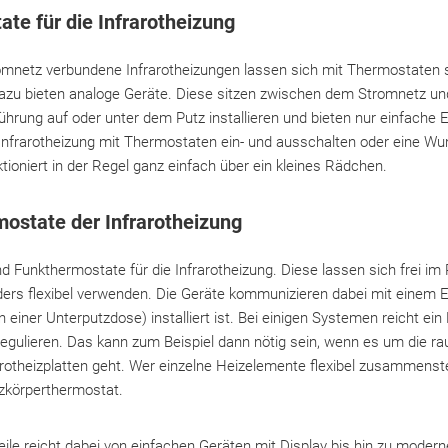
te für die Infrarotheizung
omnetz verbundene Infrarotheizungen lassen sich mit Thermostaten s
dazu bieten analoge Geräte. Diese sitzen zwischen dem Stromnetz und
ührung auf oder unter dem Putz installieren und bieten nur einfache E
Infrarotheizung mit Thermostaten ein- und ausschalten oder eine W
ktioniert in der Regel ganz einfach über ein kleines Rädchen.
mostate der Infrarotheizung
nd Funkthermostate für die Infrarotheizung. Diese lassen sich frei im
ders flexibel verwenden. Die Geräte kommunizieren dabei mit einem E
in einer Unterputzdose) installiert ist. Bei einigen Systemen reicht e
regulieren. Das kann zum Beispiel dann nötig sein, wenn es um die r
otheizplatten geht. Wer einzelne Heizelemente flexibel zusammenstell
izkörperthermostat.
ile reicht dabei von einfachen Geräten mit Display bis hin zu modern