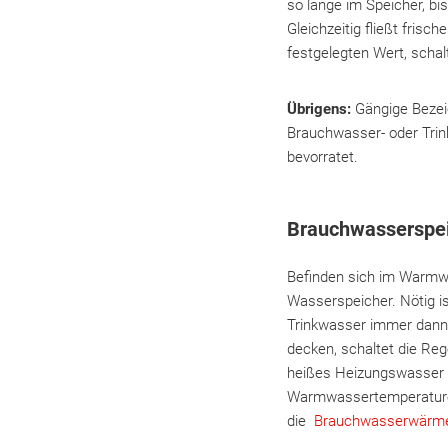
so lange im Speicher, bi
Gleichzeitig fließt fris
festgelegten Wert, schal
Übrigens:
Gängige Bezei
Brauchwasser- oder Trink
bevorratet.
Brauchwasserspei
Befinden sich im Warmw
Wasserspeicher. Nötig i
Trinkwasser immer dann,
decken, schaltet die Re
heißes Heizungswasser d
Warmwassertemperaturen 
die
Brauchwasserwärm