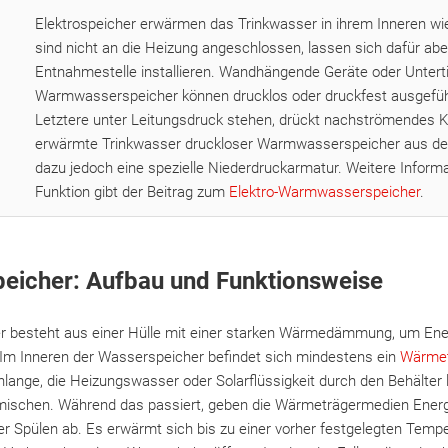
Elektrospeicher erwärmen das Trinkwasser in ihrem Inneren wie
sind nicht an die Heizung angeschlossen, lassen sich dafür aber
Entnahmestelle installieren. Wandhängende Geräte oder Untert
Warmwasserspeicher können drucklos oder druckfest ausgefüh
Letztere unter Leitungsdruck stehen, drückt nachströmendes 
erwärmte Trinkwasser druckloser Warmwasserspeicher aus de
dazu jedoch eine spezielle Niederdruckarmatur. Weitere Inform
Funktion gibt der Beitrag zum
Elektro-Warmwasserspeicher
.
icher: Aufbau und Funktionsweise
besteht aus einer Hülle mit einer starken Wärmedämmung, um Energ
Im Inneren der Wasserspeicher befindet sich mindestens ein
Wärmet
lange, die Heizungswasser oder Solarflüssigkeit durch den Behälter l
mischen. Während das passiert, geben die Wärmeträgermedien Ener
 Spülen ab. Es erwärmt sich bis zu einer vorher festgelegten Tempe