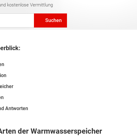
und kostenlose Vermittlung
Suchen
erblick:
en
ion
eicher
en
nd Antworten
Arten der Warmwasserspeicher