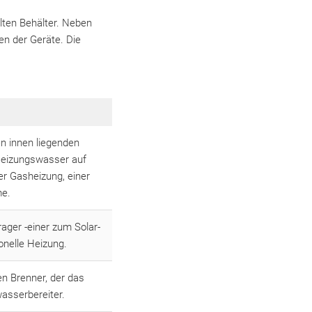
lten Behälter. Neben
en der Geräte. Die
en innen liegenden
Heizungswasser auf
er Gasheizung, einer
me.
ager -einer zum Solar-
onelle Heizung.
en Brenner, der das
wasserbereiter.