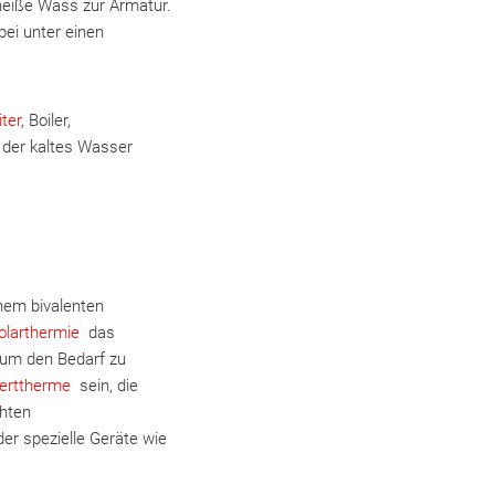
 heiße Wass zur Armatur.
bei unter einen
ter
, Boiler,
 der kaltes Wasser
nem bivalenten
olarthermie
das
 um den Bedarf zu
erttherme
sein, die
hten
r spezielle Geräte wie