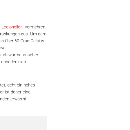
e
Legionellen
vermehren.
Erkrankungen aus. Um dem
on über 60 Grad Celsius
ive
elstahlwärmetauscher
d unbedenklich
et, geht ein hohes
r ist daher eine
änden erwärmt.