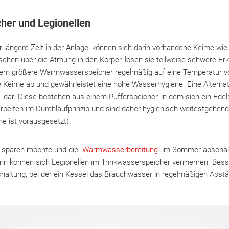
her und Legionellen
längere Zeit in der Anlage, können sich darin vorhandene Keime wi
chen über die Atmung in den Körper, lösen sie teilweise schwere 
llem größere Warmwasserspeicher regelmäßig auf eine Temperatur v
ie Keime ab und gewährleistet eine hohe Wasserhygiene. Eine Alternat
r
dar. Diese bestehen aus einem Pufferspeicher, in dem sich ein Ed
arbeiten im Durchlaufprinzip und sind daher hygienisch weitestgehen
e ist vorausgesetzt).
sparen möchte und die
Warmwasserbereitung
im Sommer abschalt
ann können sich Legionellen im Trinkwasserspeicher vermehren. Besse
altung, bei der ein Kessel das Brauchwasser in regelmäßigen Abst