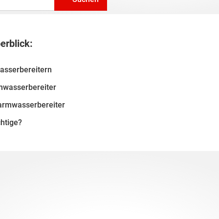
erblick:
asserbereitern
mwasserbereiter
armwasserbereiter
chtige?