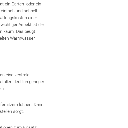
t ein Garten- oder ein
einfach und schnell
haffungskosten einer
wichtiger Aspekt ist die
en kaum. Das beugt
 selten Warmwasser
n eine zentrale
fallen deutlich geringer
en.
ferhitzern lohnen. Dann
tellen sorgt.
tionen zum Einsatz.