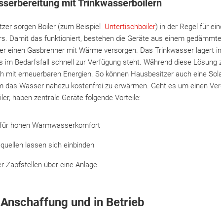
serbereitung mit Trinkwasserboilern
tzer sorgen Boiler (zum Beispiel
Untertischboiler
) in der Regel für e
. Damit das funktioniert, bestehen die Geräte aus einem gedämmten
der einen Gasbrenner mit Wärme versorgen. Das Trinkwasser lagert i
 im Bedarfsfall schnell zur Verfügung steht. Während diese Lösung
uch mit erneuerbaren Energien. So können Hausbesitzer auch eine So
m das Wasser nahezu kostenfrei zu erwärmen. Geht es um einen Ver
ler, haben zentrale Geräte folgende Vorteile:
 für hohen Warmwasserkomfort
quellen lassen sich einbinden
 Zapfstellen über eine Anlage
 Anschaffung und in Betrieb