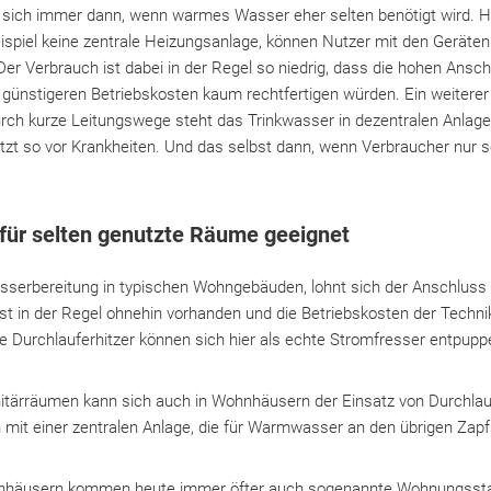
n sich immer dann, wenn warmes Wasser eher selten benötigt wird. Ha
iel keine zentrale Heizungsanlage, können Nutzer mit den Geräten 
er Verbrauch ist dabei in der Regel so niedrig, dass die hohen Ansc
 günstigeren Betriebskosten kaum rechtfertigen würden. Ein weiterer 
ch kurze Leitungswege steht das Trinkwasser in dezentralen Anlag
ützt so vor Krankheiten. Und das selbst dann, wenn Verbraucher nur
 für selten genutzte Räume geeignet
erbereitung in typischen Wohngebäuden, lohnt sich der Anschluss a
st in der Regel ohnehin vorhanden und die Betriebskosten der Technik 
he Durchlauferhitzer können sich hier als echte Stromfresser entpupp
nitärräumen kann sich auch in Wohnhäusern der Einsatz von Durchlau
n mit einer zentralen Anlage, die für Warmwasser an den übrigen Zapfs
ienhäusern kommen heute immer öfter auch sogenannte Wohnungssta