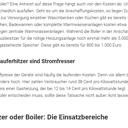
oiler? Eine Antwort auf diese Frage hängt auch von den Kosten ab. U
hiedlich ausfallen. Geht es um die Anschaffungskosten, so liegen Du
 zur Versorgung einzelner Waschbecken oder Küchen gibt es bereits f
chen, Badewannen oder komplette Warmwasseranlagen kosten etwa 1
gegen zentrale Warmwasseranlagen. Während die Boiler in der Anscha
sbesitzer für die nötige Heizungsanlage noch einmal mehr als 5.00
 gasbeheizte Speicher. Diese gibt es bereits für 800 bis 1.000 Euro.
lauferhitzer sind Stromfresser
aufpreise der Geräte sind häufig die laufenden Kosten. Denn vor allem
ders hoch. Hier zahlen Verbraucher rund 38 Cent pro Kilowattstunde.
 einer Gasheizung, der bei 12 bis 14 Cent pro Kilowattstunde liegt
oiler entscheiden muss, sollte diese Tatsache nicht außer Acht lasse
zer oder Boiler: Die Einsatzbereiche