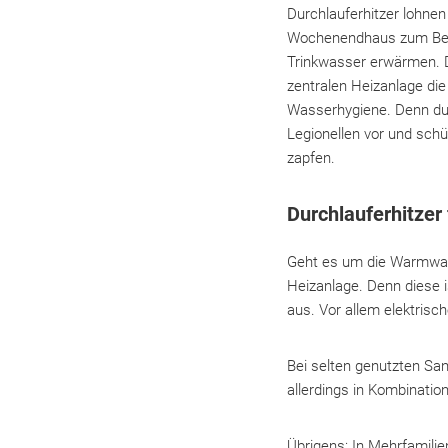
Durchlauferhitzer lohne
Wochenendhaus zum Beisp
Trinkwasser erwärmen. D
zentralen Heizanlage die
Wasserhygiene. Denn dur
Legionellen vor und sch
zapfen.
Durchlauferhitzer
Geht es um die Warmwass
Heizanlage. Denn diese i
aus. Vor allem elektrisc
Bei selten genutzten Sa
allerdings in Kombinatio
Übrigens: In Mehrfamil