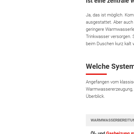
Ist eine zentrale
Ja, das ist möglich. Ko
ausgestattet. Aber auch 
geringere Warmwasserlei
Trinkwasser versorgen. 
beim Duschen kurz kalt 
Welche System
Angefangen vom klassis
Warmwassererzeugung, st
Überblick.
WARMWASSERBEREITU
Öl- und
Gasheizung m