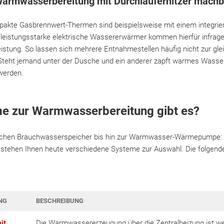
 Warmwasserbereitung mit Durchlauferhitzer machb
mpakte Gasbrennwert-Thermen sind beispielsweise mit einem integrier
leistungsstarke elektrische Wassererwärmer kommen hierfür infrage. 
stung. So lassen sich mehrere Entnahmestellen häufig nicht zur gl
Steht jemand unter der Dusche und ein anderer zapft warmes Wasser
werden.
e zur Warmwasserbereitung gibt es?
chen Brauchwasserspeicher bis hin zur Warmwasser-Wärmepumpe: 
ehen Ihnen heute verschiedene Systeme zur Auswahl. Die folgende 
NG
BESCHREIBUNG
it
Die Warmwassererzeugung über die Zentralheizung ist weit