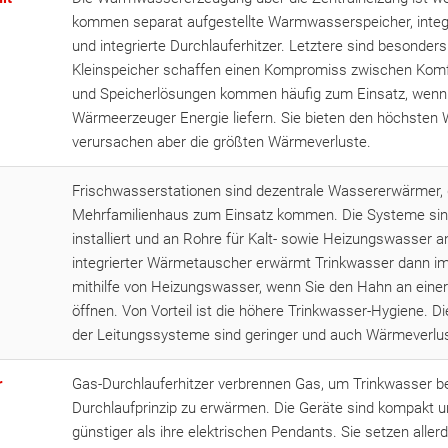
kommen separat aufgestellte Warmwasserspeicher, integr
und integrierte Durchlauferhitzer. Letztere sind besonders
Kleinspeicher schaffen einen Kompromiss zwischen Komf
und Speicherlösungen kommen häufig zum Einsatz, wenn
Wärmeerzeuger Energie liefern. Sie bieten den höchste
verursachen aber die größten Wärmeverluste.
Frischwasserstationen sind dezentrale Wassererwärmer, 
Mehrfamilienhaus zum Einsatz kommen. Die Systeme si
installiert und an Rohre für Kalt- sowie Heizungswasser 
integrierter Wärmetauscher erwärmt Trinkwasser dann im
mithilfe von Heizungswasser, wenn Sie den Hahn an eine
öffnen. Von Vorteil ist die höhere Trinkwasser-Hygiene. Di
der Leitungssysteme sind geringer und auch Wärmeverlus
r
Gas-Durchlauferhitzer verbrennen Gas, um Trinkwasser be
Durchlaufprinzip zu erwärmen. Die Geräte sind kompakt u
günstiger als ihre elektrischen Pendants. Sie setzen aller