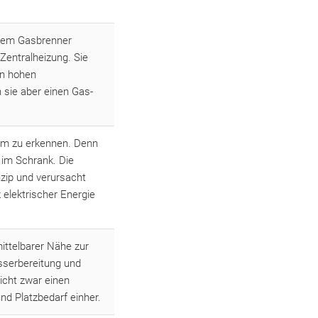
inem Gasbrenner
Zentralheizung. Sie
en hohen
sie aber einen Gas-
um zu erkennen. Denn
 im Schrank. Die
nzip und verursacht
 elektrischer Energie
ittelbarer Nähe zur
sserbereitung und
icht zwar einen
d Platzbedarf einher.