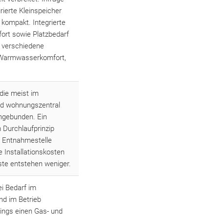
ierte Kleinspeicher
 kompakt. Integrierte
ort sowie Platzbedarf
 verschiedene
n Warmwasserkomfort,
die meist im
nd wohnungszentral
angebunden. Ein
 Durchlaufprinzip
r Entnahmestelle
e Installationskosten
te entstehen weniger.
i Bedarf im
nd im Betrieb
dings einen Gas- und