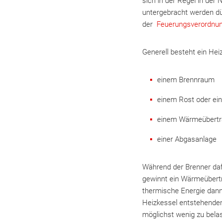
sich in der Regel in de
untergebracht werden dü
der
Feuerungsverordnu
Generell besteht ein Hei
einem Brennraum
einem Rost oder e
einem Wärmeübertr
einer Abgasanlage
Während der Brenner daf
gewinnt ein Wärmeübertr
thermische Energie dann
Heizkessel entstehend
möglichst wenig zu belas