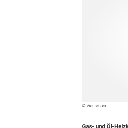
© Viessmann
Gas- und Öl-Heiz