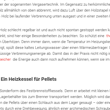
er der sogenannten Vergasertechnik. Im Gegensatz zu herkömmliche
lz allmählich von oben abbrennt, wird dazu Luft über den Holzstapel
s Holz bei laufender Verbrennung unten ausgast und in einer zweite
Holz schlecht regelbar ist und auch nicht spontan gestoppt werden 
kt, sind hier einige Besonderheiten zu beachten. So schützt eine
th
 Überhitzen. Denn immer dann, wenn die Temperatur im Heizungskes
eigt, spült diese kaltes Leitungswasser über einen Wärmeübertrager.
hüssige Verbrennungsenergie ab. Damit das in der Praxis nicht nötig is
peicher
die Energie auch dann noch aufnehmen können, wenn sie im 
.
 Ein Heizkessel für Pellets
e Sonderform des Festbrennstoffkessels. Denn er arbeitet mit kleinen 
agerbehälter bis zum Brenner transportiert werden. Möglich wird das
n die Pellets über einen Schlauch aus dem Lager gesaugt – oder ei
lets durch eine Drehbewegung, ähnlich einer archimedischen Schraub