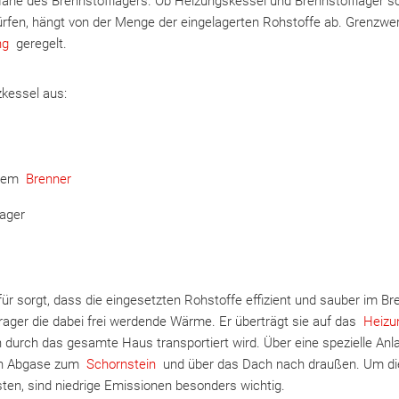
r Nähe des Brennstofflagers. Ob Heizungskessel und Brennstofflager 
rfen, hängt von der Menge der eingelagerten Rohstoffe ab. Grenzwer
ng
geregelt.
zkessel aus:
inem
Brenner
ager
ür sorgt, dass die eingesetzten Rohstoffe effizient und sauber im B
ager die dabei frei werdende Wärme. Er überträgt sie auf das
Heizu
 durch das gesamte Haus transportiert wird. Über eine spezielle Anl
en Abgase zum
Schornstein
und über das Dach nach draußen. Um di
ten, sind niedrige Emissionen besonders wichtig.