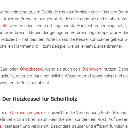
werden eingesetzt, um Gebäude mit gasförmigen oder flüssigen Brenn
onstruierten Brennern ausgestattet, die eine optimale und saubere V
seln
werden dabei heute oft sogenannte Flächenbrenner eingesetzt,
läche verbrennt. Neben der geringeren Verbrennungstemperatur – die
 reduziert – hat das den Vorteil, dass die Kessel kompakter gebaut
nellen Flammenbild – zum Beispiel wie bei einem Bunsenbrenner – rei
.
d Gas- oder
Ölheizkessel
, wenn sie auch den
Brennwert
nutzen. Dabe
gekühlt, dass der darin befindliche Wasserdampf kondensiert und die 
asser im Rücklauf abgibt.
- Der Heizkessel für Scheitholz
t ein
Wärmeerzeuger
, der speziell für die Verbrennung fester Brennst
befindet sich im Brennraum kein Brenner, sondern ein Rost. Auf dies
ts
gestapelt und verbrannt. Besonders sauber und effizient funktionie