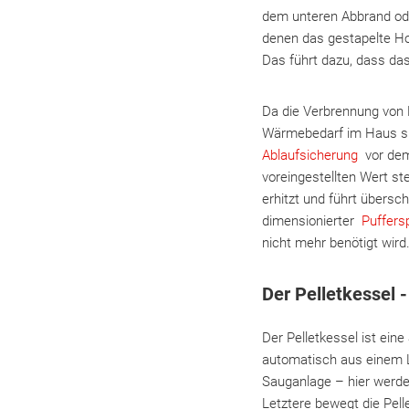
dem unteren Abbrand od
denen das gestapelte Ho
Das führt dazu, dass da
Da die Verbrennung von 
Wärmebedarf im Haus sin
Ablaufsicherung
vor dem
voreingestellten Wert st
erhitzt und führt übersc
dimensionierter
Puffers
nicht mehr benötigt wird
Der Pelletkessel -
Der Pelletkessel ist ein
automatisch aus einem L
Sauganlage – hier werde
Letztere bewegt die Pel