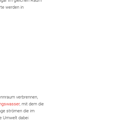
sogar im gleichen Raum
te werden in
rennraum verbrennen,
ngswasser
, mit dem die
age strömen die im
e Umwelt dabei