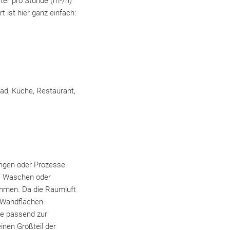
er pro Stunde (m³/h)
 ist hier ganz einfach:
ad, Küche, Restaurant,
lungen oder Prozesse
n, Waschen oder
mmen. Da die Raumluft
n Wandflächen
te passend zur
inen Großteil der