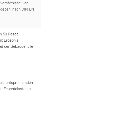
verhältnisse; von
egeben; nach DIN EN
on 50 Pascal
n; Ergebnis
eit der Gebäudehülle
 der entsprechenden
wie Feuchtelasten zu