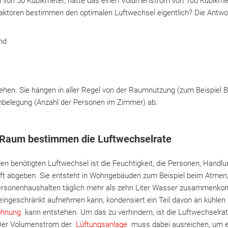
von 50 Kubikmeter, hätte das einen Volumenstrom von 100 Kubikmet
aktoren bestimmen den optimalen Luftwechsel eigentlich? Die Antwort
nd
ehen. Sie hängen in aller Regel von der Raumnutzung (zum Beispiel B
mbelegung (Anzahl der Personen im Zimmer) ab.
 Raum bestimmen die Luftwechselrate
 den benötigten Luftwechsel ist die Feuchtigkeit, die Personen, Hand
uft abgeben. Sie entsteht in Wohngebäuden zum Beispiel beim Atme
personenhaushalten täglich mehr als zehn Liter Wasser zusammenko
uneingeschränkt aufnehmen kann, kondensiert ein Teil davon an kühle
ohnung
kann entstehen. Um das zu verhindern, ist die Luftwechselra
 Der Volumenstrom der
Lüftungsanlage
muss dabei ausreichen, um e