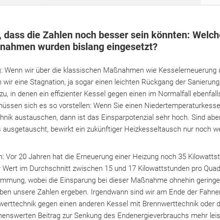
 dass die Zahlen noch besser sein könnten: Welch
ahmen wurden bislang eingesetzt?
g
: Wenn wir über die klassischen Maßnahmen wie Kesselerneueru
wir eine Stagnation, ja sogar einen leichten Rückgang der Sanierungs
zu, in denen ein effizienter Kessel gegen einen im Normalfall ebenfall
müssen sich es so vorstellen: Wenn Sie einen Niedertemperaturkess
nik austauschen, dann ist das Einsparpotenzial sehr hoch. Sind aber
 ausgetauscht, bewirkt ein zukünftiger Heizkesseltausch nur noch w
n: Vor 20 Jahren hat die Erneuerung einer Heizung noch 35 Kilowatt
r Wert im Durchschnitt zwischen 15 und 17 Kilowattstunden pro Quadr
mmung, wobei die Einsparung bei dieser Maßnahme ohnehin geringer 
ben unsere Zahlen ergeben. Irgendwann sind wir am Ende der Fahne
nwerttechnik gegen einen anderen Kessel mit Brennwerttechnik ode
enswerten Beitrag zur Senkung des Endenergieverbrauchs mehr leis