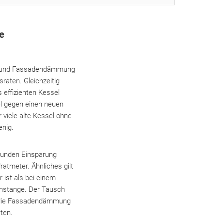
e
ng und Fassadendämmung
raten. Gleichzeitig
s effizienten Kessel
el gegen einen neuen
 viele alte Kessel ohne
enig.
stunden Einsparung
atmeter. Ähnliches gilt
ist als bei einem
nstange. Der Tausch
r die Fassadendämmung
ten.