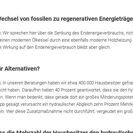
echsel von fossilen zu regenerativen Energieträg
g
: Wir sprechen hier über die Senkung des Endenergieverbrauchs, nic
 einen modernen Ölkessel durch eine ebenfalls moderne Holzheizung e
 Wirkung auf den Endenergieverbrauch bleibt aber gleich.
r Alternativen?
g
: In unseren Beratungen haben wir etwa 400.000 Hausbesitzer gefrag
t haben. Daraufhin haben 40 Prozent geantwortet, dass sie den hy
n. Wenn man bedenkt, dass gerade dort ein großes Minderungspotenz
pp gesagt verursacht ein hydraulischer Abgleich zehn Prozent Mehrko
ein. Wer diese Zusatzmaßnahme nicht durchführt, vergeudet ein groß
ass die Mehrzahl der Hausbesitzer den hydraulisch