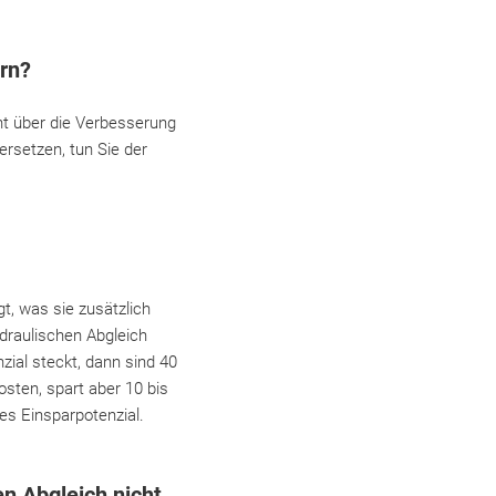
ern?
ht über die Verbesserung
rsetzen, tun Sie der
t, was sie zusätzlich
draulischen Abgleich
ial steckt, dann sind 40
sten, spart aber 10 bis
es Einsparpotenzial.
en Abgleich nicht