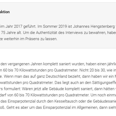
ktion
 im Jahr 2017 geführt. Im Sommer 2019 ist Johannes Hengstenberg 
 75 Jahre alt. Um die Authentizität des Interviews zu bewahren, habe
ze weiterhin im Präsens zu lassen.
 den vergangenen Jahren komplett saniert wurden, haben einen jährl
n 60 bis 70 Kilowattstunden pro Quadratmeter. Nicht 20 bis 30, wie 
de. Wenn man das auf ganz Deutschland bezieht, dann haben wir ein 
owattstunden pro Quadratmeter. Das liegt auch an den Sättigungseffek
rs formuliert: Wären jetzt alle Gebäude komplett saniert, dann hätte
darf von 60 bis 70 Kilowattstunden pro Quadratmeter. Um noch einma
as Einsparpotenzial durch den Kesseltausch oder die Gebäudesanie
roß. Geht es aber um das Einsparpotenzial im Allgemeinen, dann sieh