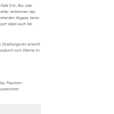
alls Erd-, Bio- oder
rahler verbrennen das
stehenden Abgase, bevor
port dabei auch bei
s Strahlungsrohr erreicht
r, wodurch sich Wärme im
lze, Flaschen-
auszeichnet.