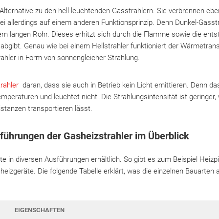
Alternative zu den hell leuchtenden Gasstrahlern. Sie verbrennen ebenf
ei allerdings auf einem anderen Funktionsprinzip. Denn Dunkel-Gasst
em langen Rohr. Dieses erhitzt sich durch die Flamme sowie die ent
gibt. Genau wie bei einem Hellstrahler funktioniert der Wärmetrans
rahler in Form von sonnengleicher Strahlung.
rahler
daran, dass sie auch in Betrieb kein Licht emittieren. Denn da
temperaturen und leuchtet nicht. Die Strahlungsintensität ist geringe
istanzen transportieren lässt.
ührungen der Gasheizstrahler im Überblick
te in diversen Ausführungen erhältlich. So gibt es zum Beispiel Heizpi
eizgeräte. Die folgende Tabelle erklärt, was die einzelnen Bauarten 
EIGENSCHAFTEN