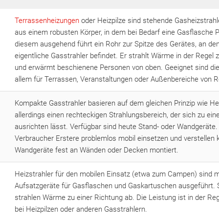
Terrassenheizungen
oder Heizpilze sind stehende Gasheizstrahl
aus einem robusten Körper, in dem bei Bedarf eine Gasflasche Pl
diesem ausgehend führt ein Rohr zur Spitze des Gerätes, an de
eigentliche Gasstrahler befindet. Er strahlt Wärme in der Regel z
und erwärmt beschienene Personen von oben. Geeignet sind die 
allem für Terrassen, Veranstaltungen oder Außenbereiche von R
Kompakte Gasstrahler basieren auf dem gleichen Prinzip wie Hei
allerdings einen rechteckigen Strahlungsbereich, der sich zu eine
ausrichten lässt. Verfügbar sind heute Stand- oder Wandgeräte
Verbraucher Erstere problemlos mobil einsetzen und verstellen 
Wandgeräte fest an Wänden oder Decken montiert.
Heizstrahler für den mobilen Einsatz (etwa zum Campen) sind m
Aufsatzgeräte für Gasflaschen und Gaskartuschen ausgeführt. S
strahlen Wärme zu einer Richtung ab. Die Leistung ist in der Reg
bei Heizpilzen oder anderen Gasstrahlern.