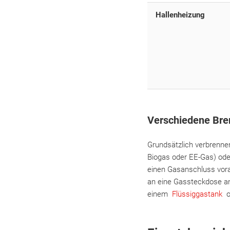
Hallenheizung
Verschiedene Bren
Grundsätzlich verbrenne
Biogas oder EE-Gas) ode
einen Gasanschluss vora
an eine Gassteckdose an
einem
Flüssiggastank
od