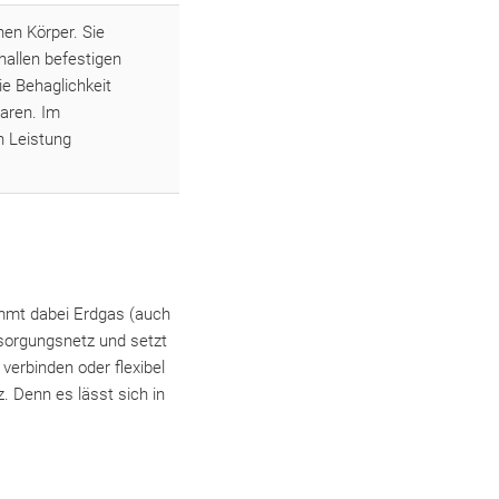
hen Körper. Sie
hallen befestigen
ie Behaglichkeit
paren. Im
n Leistung
ommt dabei Erdgas (auch
rsorgungsnetz und setzt
erbinden oder flexibel
 Denn es lässt sich in