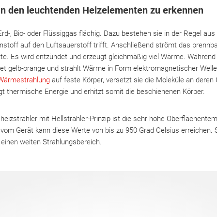
 an den leuchtenden Heizelementen zu erkennen
Erd-, Bio- oder Flüssiggas flächig. Dazu bestehen sie in der Regel au
nstoff auf den Luftsauerstoff trifft. Anschließend strömt das brenn
tte. Es wird entzündet und erzeugt gleichmäßig viel Wärme. Während d
htet gelb-orange und strahlt Wärme in Form elektromagnetischer Wel
Wärmestrahlung
auf feste Körper, versetzt sie die Moleküle an deren 
gt thermische Energie und erhitzt somit die beschienenen Körper.
eizstrahler mit Hellstrahler-Prinzip ist die sehr hohe Oberflächente
om Gerät kann diese Werte von bis zu 950 Grad Celsius erreichen. S
 einen weiten Strahlungsbereich.