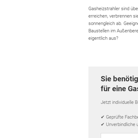
Gasheizstrahler sind üb
erreichen, verbrennen si
sonnengleich ab. Geeigne
Baustellen im Außenberei
eigentlich aus?
Sie benöti
für eine G
Jetzt individuelle 
✔ Geprüfte Fachbet
✔ Unverbindliche 
PLZ eingeben