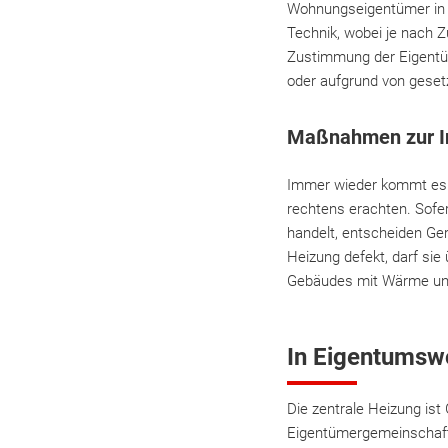
Wohnungseigentümer in al
Technik, wobei je nach Z
Zustimmung der Eigentüm
oder aufgrund von gese
Maßnahmen zur In
Immer wieder kommt es z
rechtens erachten. Sofe
handelt, entscheiden Ger
Heizung defekt, darf si
Gebäudes mit Wärme und W
In Eigentumswo
Die zentrale Heizung is
Eigentümergemeinschafte