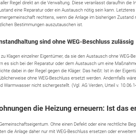
ler Regel direkt an die Verwaltung. Diese veranlasst daraufhin die 
ustand eine Reparatur oder ein Austausch nötig sein kann. Letzteres
ergemeinschaft rechtens, wenn die Anlage im bisherigen Zustand ni
tzlichen Bestimmungen auszutauschen ist.
standhaltung sind ohne WEG-Beschluss zulässig
u Klagen einzelner Eigentümer, da sie den Austausch ohne WEG-Bes
rn es sich bei der Reparatur oder dem Austausch um eine Maßnahme
ichte dabei in der Regel gegen die Kläger. Das heißt: Ist in der Eige
e üblicherweise ohne WEG-Beschluss ersetzt werden. Andernfalls wär
armwasser nicht sichergestellt. (Vgl. AG Verden, Urteil v. 10.06.14
hnungen die Heizung erneuern: Ist das e
t Gemeinschaftseigentum. Ohne einen Defekt oder eine rechtliche Be
n die Anlage daher nur mit WEG-Beschluss ersetzen oder erweitern.