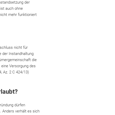
Instandsetzung der
 ist auch ohne
cht mehr funktioniert
chluss nicht für
 der Instandhaltung
ntümergemeinschaft die
e eine Versorgung des
, Az. 2 C 424/13)
rlaubt?
gründung dürfen
 Anders verhält es sich