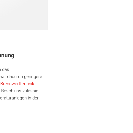
hnung
m das
hat dadurch geringere
n
Brennwerttechnik
.
-Beschluss zulässig.
eraturanlagen in der