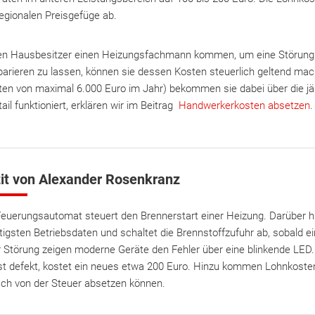
egionalen Preisgefüge ab.
sen Hausbesitzer einen Heizungsfachmann kommen, um eine Störun
rieren zu lassen, können sie dessen Kosten steuerlich geltend mac
ten von maximal 6.000 Euro im Jahr) bekommen sie dabei über die jä
ail funktioniert, erklären wir im Beitrag
Handwerkerkosten absetzen
.
it von Alexander Rosenkranz
Feuerungsautomat steuert den Brennerstart einer Heizung. Darüber hin
tigsten Betriebsdaten und schaltet die Brennstoffzufuhr ab, sobald ei
r Störung zeigen moderne Geräte den Fehler über eine blinkende LED.
st defekt, kostet ein neues etwa 200 Euro. Hinzu kommen Lohnkosten
ach von der Steuer absetzen können.