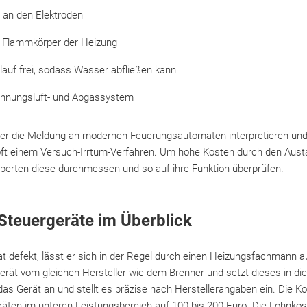
 an den Elektroden
 Flammkörper der Heizung
lauf frei, sodass Wasser abfließen kann
rennungsluft- und Abgassystem
r die Meldung an modernen Feuerungsautomaten interpretieren und
 oft einem Versuch-Irrtum-Verfahren. Um hohe Kosten durch den Austa
perten diese durchmessen und so auf ihre Funktion überprüfen.
 Steuergeräte im Überblick
t defekt, lässt er sich in der Regel durch einen Heizungsfachmann 
gerät vom gleichen Hersteller wie dem Brenner und setzt dieses in die
das Gerät an und stellt es präzise nach Herstellerangaben ein. Die 
eräten im unteren Leistungsbereich auf 100 bis 200 Euro. Die Lohn