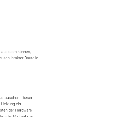
 auslesen können,
usch intakter Bauteile
austauschen. Dieser
 Heizung ein.
Kosten der Hardware
kosten der Maßnahme