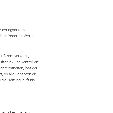
 Feuerungsautomat
die geforderten Werte
it Strom versorgt,
ftdruck und kontrolliert
gereimtheiten, löst der
t, ob alle Sensoren die
 die Heizung läuft bis
me früher über ein