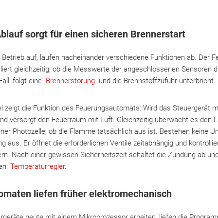
blauf sorgt für einen sicheren Brennerstart
Betrieb auf, laufen nacheinander verschiedene Funktionen ab. Der
lliert gleichzeitig, ob die Messwerte der angeschlossenen Sensoren 
Fall, folgt eine
Brennerstörung
und die Brennstoffzufuhr unterbricht.
el zeigt die Funktion des Feuerungsautomats: Wird das Steuergerät m
nd versorgt den Feuerraum mit Luft. Gleichzeitig überwacht es den Lu
er Photozelle, ob die Flamme tatsächlich aus ist. Bestehen keine Un
aus. Er öffnet die erforderlichen Ventile zeitabhängig und kontrollier
fern. Nach einer gewissen Sicherheitszeit schaltet die Zündung ab und
den
Temperaturregler
.
omaten liefen früher elektromechanisch
eräte heute mit einem Mikroprozessor arbeiten, liefen die Program