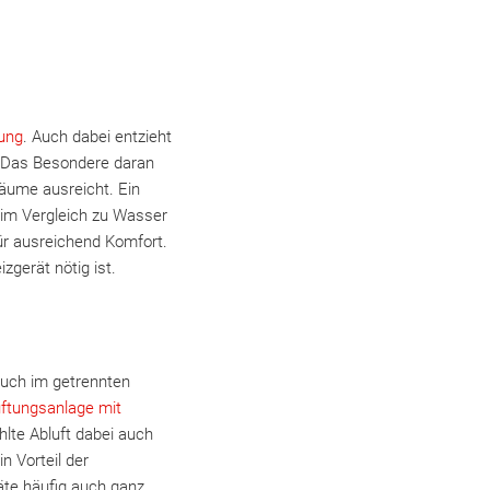
zung
. Auch dabei entzieht
. Das Besondere daran
Räume ausreicht. Ein
 im Vergleich zu Wasser
ür ausreichend Komfort.
gerät nötig ist.
uch im getrennten
ftungsanlage mit
hlte Abluft dabei auch
n Vorteil der
räte häufig auch ganz