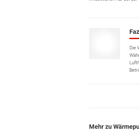
Faz
Die 
Währ
Luft
Betr
Mehr zu Wärmep