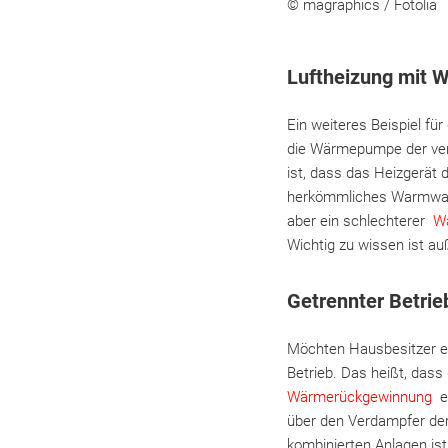
© magraphics / Fotolia
Luftheizung mit 
Ein weiteres Beispiel fü
die Wärmepumpe der verb
ist, dass das Heizgerät 
herkömmliches Warmwasse
aber ein schlechterer
W
Wichtig zu wissen ist au
Getrennter Betrie
Möchten Hausbesitzer ei
Betrieb. Das heißt, da
Wärmerückgewinnung
en
über den Verdampfer der 
kombinierten Anlagen ist