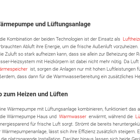
Wärmepumpe und Lüftungsanlage
r die Kombination der beiden Technologien ist der Einsatz als
Lufthei
rauchten Abluft ihre Energie, um die frische Außenluft vorzuheizen
die Zuluft so stark aufheizen kann, dass sie allein zur Beheizung der 
r-Heizsystem mit Heizkörpern ist dabei nicht mehr nötig. Da Luft
ärmespeicher
ist, sorgen die Anlagen nur mit hohen Luftleistungen f
ßerdem, dass dann für die Warmwasserbereitung ein zusätzliches Heiz
b zum Heizen und Lüften
ne Wärmepumpe mit Lüftungsanlage kombinieren, funktioniert das a
ss die Wärmepumpe Haus und
Warmwasser
erwärmt, während die
Lü
ergiesparend für frische Luft sorgt. Strömt die bereits heruntergekü
Wärmepumpenanlage, lässt sich ihre Effizienz zusätzlich steigern. Ei
 die platzsparende Installation. Darüber hinaus lassen sich beide Ge