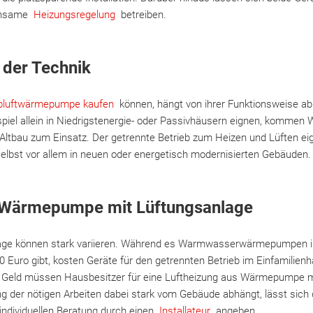
einsame
Heizungsregelung
betreiben.
 der Technik
bluftwärmepumpe kaufen
können, hängt von ihrer Funktionsweise ab
spiel allein in Niedrigstenergie- oder Passivhäusern eignen, komme
bau zum Einsatz. Der getrennte Betrieb zum Heizen und Lüften eig
bst vor allem in neuen oder energetisch modernisierten Gebäuden.
e Wärmepumpe mit Lüftungsanlage
lage können stark variieren. Während es Warmwasserwärmepumpen i
00 Euro gibt, kosten Geräte für den getrennten Betrieb im Einfamilien
 Geld müssen Hausbesitzer für eine Luftheizung aus Wärmepumpe m
 der nötigen Arbeiten dabei stark vom Gebäude abhängt, lässt sich 
r individuellen Beratung durch einen
Installateur
angeben.