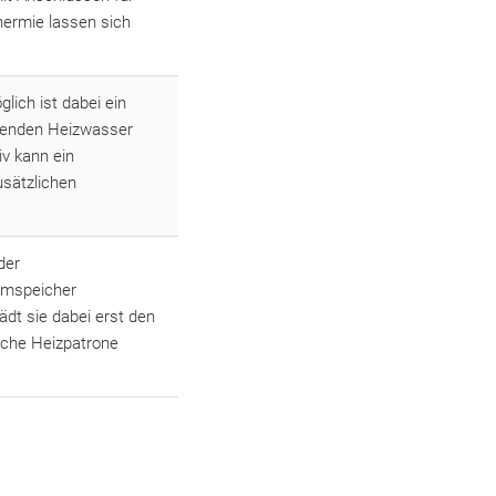
ermie lassen sich
lich ist dabei ein
egenden Heizwasser
v kann ein
sätzlichen
der
romspeicher
ädt sie dabei erst den
sche Heizpatrone