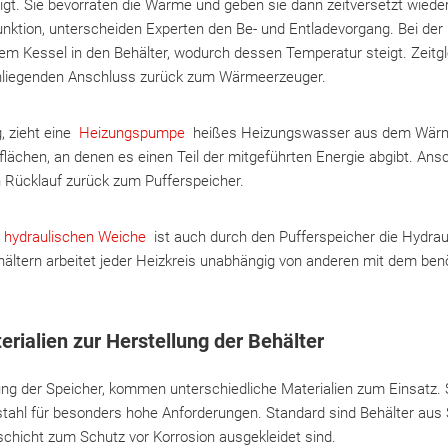
igt. Sie bevorraten die Wärme und geben sie dann zeitversetzt wiede
nktion, unterscheiden Experten den Be- und Entladevorgang. Bei der 
m Kessel in den Behälter, wodurch dessen Temperatur steigt. Zeitgl
nliegenden Anschluss zurück zum Wärmeerzeuger.
, zieht eine
Heizungspumpe
heißes Heizungswasser aus dem Wärm
lächen, an denen es einen Teil der mitgeführten Energie abgibt. An
 Rücklauf zurück zum Pufferspeicher.
r
hydraulischen Weiche
ist auch durch den Pufferspeicher die Hydraul
ältern arbeitet jeder Heizkreis unabhängig von anderen mit dem ben
rialien zur Herstellung der Behälter
ung der Speicher, kommen unterschiedliche Materialien zum Einsatz. 
tahl für besonders hohe Anforderungen. Standard sind Behälter aus S
schicht zum Schutz vor Korrosion ausgekleidet sind.