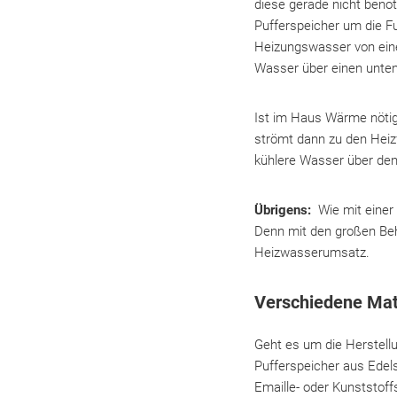
diese gerade nicht benöt
Pufferspeicher um die Fu
Heizungswasser von eine
Wasser über einen unte
Ist im Haus Wärme nötig
strömt dann zu den Heizf
kühlere Wasser über den
Übrigens:
Wie mit eine
Denn mit den großen Beh
Heizwasserumsatz.
Verschiedene Mate
Geht es um die Herstell
Pufferspeicher aus Edels
Emaille- oder Kunststoff