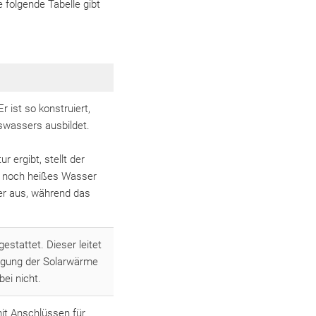
 folgende Tabelle gibt
 ist so konstruiert,
swassers ausbildet.
 ergibt, stellt der
d noch heißes Wasser
er aus, während das
stattet. Dieser leitet
ragung der Solarwärme
ei nicht.
mit Anschlüssen für