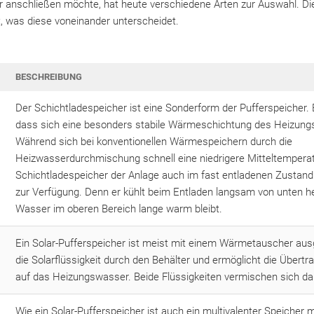
 anschließen möchte, hat heute verschiedene Arten zur Auswahl. Die
t, was diese voneinander unterscheidet.
BESCHREIBUNG
Der Schichtladespeicher ist eine Sonderform der Pufferspeicher. Er
dass sich eine besonders stabile Wärmeschichtung des Heizung
Während sich bei konventionellen Wärmespeichern durch die
Heizwasserdurchmischung schnell eine niedrigere Mitteltemperatur
Schichtladespeicher der Anlage auch im fast entladenen Zustan
zur Verfügung. Denn er kühlt beim Entladen langsam von unten h
Wasser im oberen Bereich lange warm bleibt.
Ein Solar-Pufferspeicher ist meist mit einem Wärmetauscher ausge
die Solarflüssigkeit durch den Behälter und ermöglicht die Übert
auf das Heizungswasser. Beide Flüssigkeiten vermischen sich dab
Wie ein Solar-Pufferspeicher ist auch ein multivalenter Speicher 