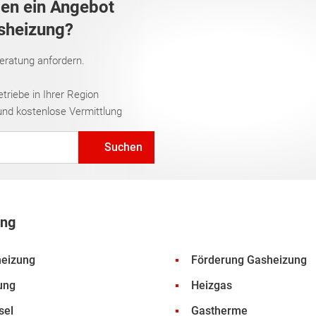
gen ein Angebot
asheizung?
Beratung anfordern.
riebe in Ihrer Region
und kostenlose Vermittlung
Suchen
ung
heizung
Förderung Gasheizung
ung
Heizgas
sel
Gastherme