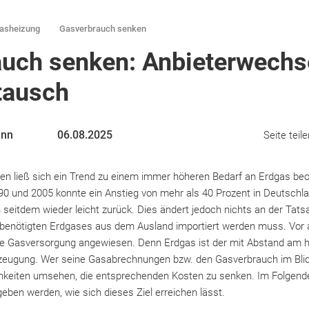
asheizung
Gasverbrauch senken
uch senken: Anbieterwechs
tausch
ann
06.08.2025
Seite teile
en ließ sich ein Trend zu einem immer höheren Bedarf an Erdgas beo
0 und 2005 konnte ein Anstieg von mehr als 40 Prozent in Deutschl
seitdem wieder leicht zurück. Dies ändert jedoch nichts an der Tat
 benötigten Erdgases aus dem Ausland importiert werden muss. Vor 
ige Gasversorgung angewiesen. Denn Erdgas ist der mit Abstand am 
eugung. Wer seine Gasabrechnungen bzw. den Gasverbrauch im Blick 
hkeiten umsehen, die entsprechenden Kosten zu senken. Im Folgende
eben werden, wie sich dieses Ziel erreichen lässt.