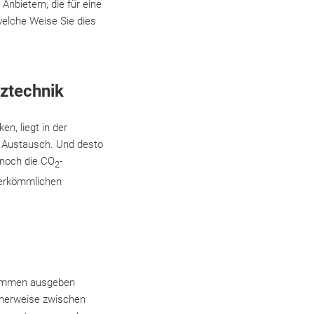
nbietern, die für eine
 welche Weise Sie dies
ztechnik
n, liegt in der
r Austausch. Und desto
 noch die CO
-
2
herkömmlichen
 Summen ausgeben
cherweise zwischen