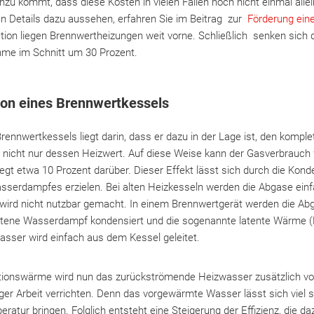
nzu kommt, dass diese Kosten in vielen Fällen noch nicht einmal all
en Details dazu aussehen, erfahren Sie im Beitrag zur
Förderung ein
ation liegen Brennwertheizungen weit vorne. Schließlich senken sich 
e im Schnitt um 30 Prozent.
ion eines Brennwertkessels
rennwertkessels liegt darin, dass er dazu in der Lage ist, den kompl
nicht nur dessen Heizwert. Auf diese Weise kann der Gasverbrauch 
egt etwa 10 Prozent darüber. Dieser Effekt lässt sich durch die Kond
serdampfes erzielen. Bei alten Heizkesseln werden die Abgase einfa
ird nicht nutzbar gemacht. In einem Brennwertgerät werden die Ab
altene Wasserdampf kondensiert und die sogenannte latente Wärme
sser wird einfach aus dem Kessel geleitet.
ationswärme wird nun das zurückströmende Heizwasser zusätzlich v
er Arbeit verrichten. Denn das vorgewärmte Wasser lässt sich viel sc
atur bringen. Folglich entsteht eine Steigerung der Effizienz, die daz