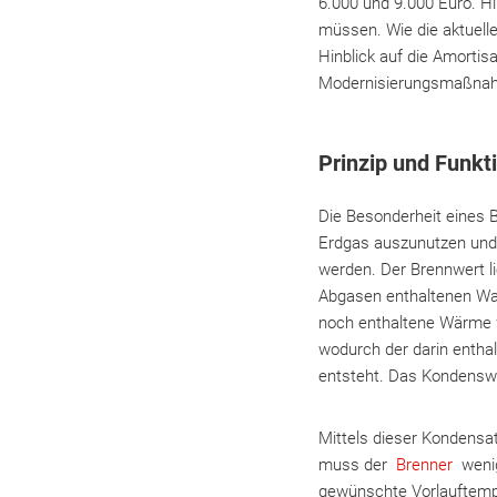
6.000 und 9.000 Euro. Hi
müssen. Wie die aktuell
Hinblick auf die Amortis
Modernisierungsmaßnahm
Prinzip und Funkt
Die Besonderheit eines B
Erdgas auszunutzen und 
werden. Der Brennwert li
Abgasen enthaltenen Was
noch enthaltene Wärme w
wodurch der darin enth
entsteht. Das Kondenswa
Mittels dieser Kondens
muss der
Brenner
wenig
gewünschte Vorlauftemper