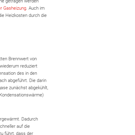
eine getragen werden
er Gasheizung
. Auch im
die Heizkosten durch die
etten Brennwert von
wiederum reduziert
ensation des in den
ch abgeführt. Die darin
gase zunächst abgekühlt,
 (Kondensationswärme)
orgewärmt. Dadurch
hneller auf die
u führt, dass der