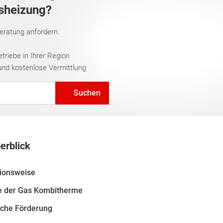
asheizung?
Beratung anfordern.
riebe in Ihrer Region
und kostenlose Vermittlung
Suchen
erblick
ionsweise
le der Gas Kombitherme
iche Förderung