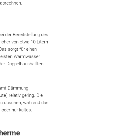
 abrechnen.
i der Bereitstellung des
cher von etwa 10 Litern
as sorgt für einen
 meisten Warmwasser
oder Doppelhaushälften
on samt Dämmung
te) relativ gering. Die
h zu duschen, während das
oder nur kaltes.
therme