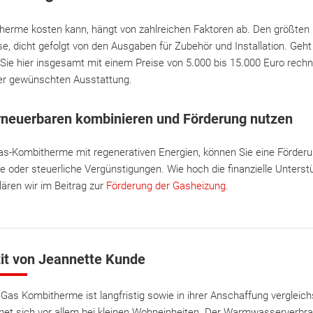
therme kosten kann, hängt von zahlreichen Faktoren ab. Den größten 
se, dicht gefolgt von den Ausgaben für Zubehör und Installation. Geht
Sie hier insgesamt mit einem Preise von 5.000 bis 15.000 Euro rechn
 der gewünschten Ausstattung.
rneuerbaren kombinieren und Förderung nutzen
as-Kombitherme mit regenerativen Energien, können Sie eine Förderun
e oder steuerliche Vergünstigungen. Wie hoch die finanzielle Unterst
klären wir im Beitrag zur
Förderung der Gasheizung
.
it von Jeannette Kunde
 Gas Kombitherme ist langfristig sowie in ihrer Anschaffung vergleic
net sich vor allem bei kleinen Wohneinheiten. Der Warmwasserverbrau