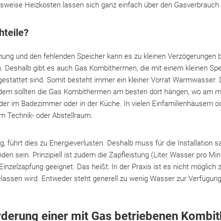
weise Heizkosten lassen sich ganz einfach über den Gasverbrauch
hteile?
mung und den fehlenden Speicher kann es zu kleinen Verzögerungen be
eshalb gibt es auch Gas Kombithermen, die mit einem kleinen Spei
tattet sind. Somit besteht immer ein kleiner Vorrat Warmwasser. D
dem sollten die Gas Kombithermen am besten dort hängen, wo am
eder im Badezimmer oder in der Küche. In vielen Einfamilienhäusern 
im Technik- oder Abstellraum.
ng, führt dies zu Energieverlusten. Deshalb muss für die Installati
en sein. Prinzipiell ist zudem die Zapfleistung (Liter Wasser pro Minu
Einzelzapfung geeignet. Das heißt: In der Praxis ist es nicht möglic
lassen wird. Entweder steht generell zu wenig Wasser zur Verfügung 
rderung einer mit Gas betriebenen Kombi