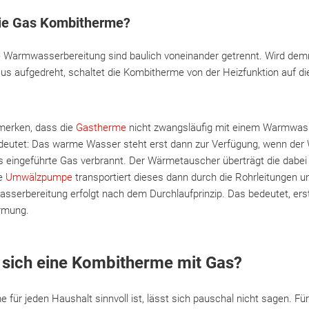
die Gas Kombitherme?
ie Warmwasserbereitung sind baulich voneinander getrennt. Wird de
s aufgedreht, schaltet die Kombitherme von der Heizfunktion auf die
umerken, dass die
Gastherme
nicht zwangsläufig mit einem Warmwass
edeutet: Das warme Wasser steht erst dann zur Verfügung, wenn der
as eingeführte Gas verbrannt. Der Wärmetauscher überträgt die dabe
ie
Umwälzpumpe
transportiert dieses dann durch die Rohrleitungen u
sserbereitung erfolgt nach dem Durchlaufprinzip. Das bedeutet, er
ärmung.
 sich eine Kombitherme mit Gas?
ür jeden Haushalt sinnvoll ist, lässt sich pauschal nicht sagen. Für j