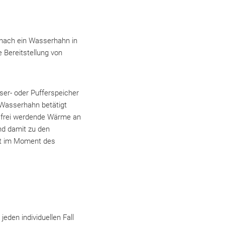
mnach ein Wasserhahn in
 Bereitstellung von
er- oder Pufferspeicher
 Wasserhahn betätigt
i frei werdende Wärme an
nd damit zu den
st im Moment des
eden individuellen Fall