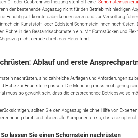
uen Öl- oder Gasbrennwertheizung steht oft eine
Schornsteinsanieru
wenn der bestehende Abgaszug nicht für den Betrieb mit niedrigen 
ltene Feuchtigkeit könnte dabei kondensieren und zur Versottung fü
einfach ein Kunststoff- oder Edelstahl-Schornstein innen nachrüsten.
n Rohre in den Bestandsschornstein ein. Mit Formstücken und Flexr
Abgaszug nicht gerade durch das Haus führt.
chrüsten: Ablauf und erste Ansprechpart
nstein nachrüsten, sind zahlreiche Auflagen und Anforderungen zu b
 Höhe zur Feuerstelle passen. Die Mündung muss hoch genug sein,
ial muss so gewählt sein, dass die entsprechende Betriebsweise mög
erücksichtigen, sollten Sie den Abgaszug nie ohne Hilfe von Experte
nberechnung durch und planen alle Komponenten so, dass sie optim
t: So lassen Sie einen Schornstein nachrüsten