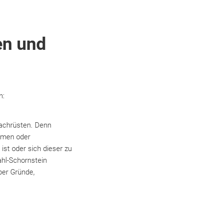
en und
n:
nachrüsten. Denn
rmen oder
ist oder sich dieser zu
ahl-Schornstein
ber Gründe,