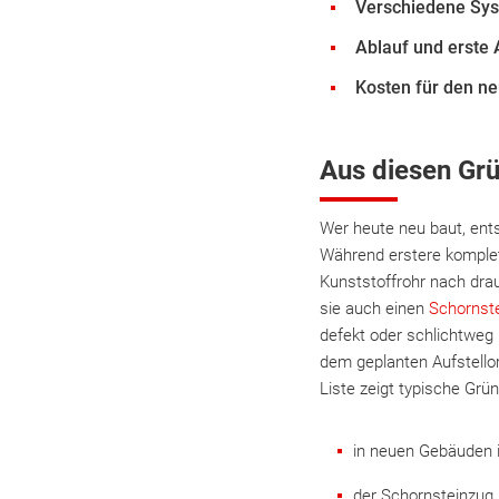
Verschiedene Sys
Ablauf und erste
Kosten für den n
Aus diesen Grü
Wer heute neu baut, ent
Während erstere komplet
Kunststoffrohr nach dra
sie auch einen
Schornst
defekt oder schlichtweg
dem geplanten Aufstellor
Liste zeigt typische Grü
in neuen Gebäuden 
der Schornsteinzug 