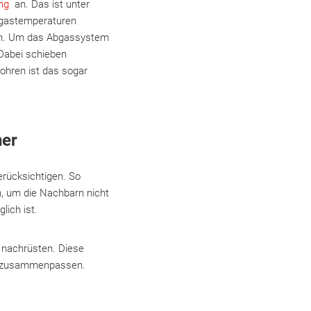
ng
an. Das ist unter
Abgastemperaturen
hren. Um das Abgassystem
 Dabei schieben
ohren ist das sogar
ner
erücksichtigen. So
 um die Nachbarn nicht
lich ist.
n nachrüsten. Diese
al zusammenpassen.