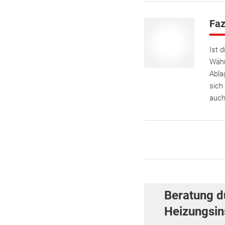
Faz
Ist 
Währ
Abla
sich
auch
Beratung d
Heizungsins