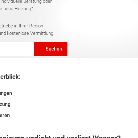
 individuelle Beratung oder
re neue Heizung?
riebe in Ihrer Region
und kostenlose Vermittlung
Suchen
erblick:
tungen
izung
ieren