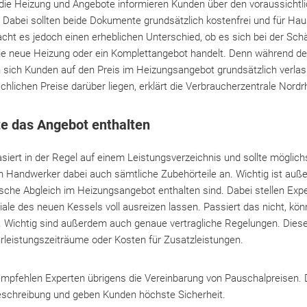
die Heizung und Angebote informieren Kunden über den voraussichtli
 Dabei sollten beide Dokumente grundsätzlich kostenfrei und für Hau
cht es jedoch einen erheblichen Unterschied, ob es sich bei der Sc
ie neue Heizung oder ein Komplettangebot handelt. Denn während de
en sich Kunden auf den Preis im Heizungsangebot grundsätzlich verlas
chlichen Preise darüber liegen, erklärt die Verbraucherzentrale Nordr
te das Angebot enthalten
ert in der Regel auf einem Leistungsverzeichnis und sollte möglichst
 Handwerker dabei auch sämtliche Zubehörteile an. Wichtig ist auß
ische Abgleich im Heizungsangebot enthalten sind. Dabei stellen Expe
ziale des neuen Kessels voll ausreizen lassen. Passiert das nicht, kö
g. Wichtig sind außerdem auch genaue vertragliche Regelungen. Diese
ährleistungszeiträume oder Kosten für Zusatzleistungen.
empfehlen Experten übrigens die Vereinbarung von Pauschalpreisen. 
eschreibung und geben Kunden höchste Sicherheit.