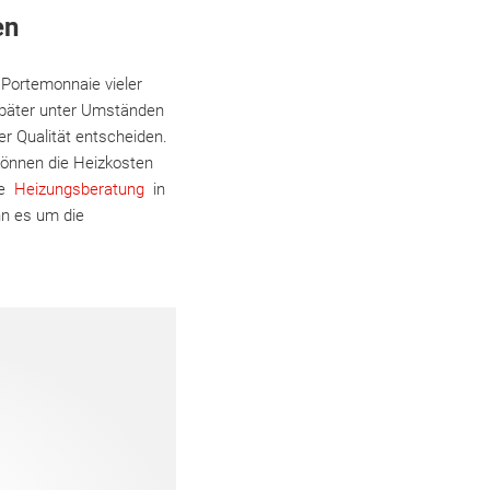
en
 Portemonnaie vieler
 später unter Umständen
er Qualität entscheiden.
können die Heizkosten
le
Heizungsberatung
in
nn es um die