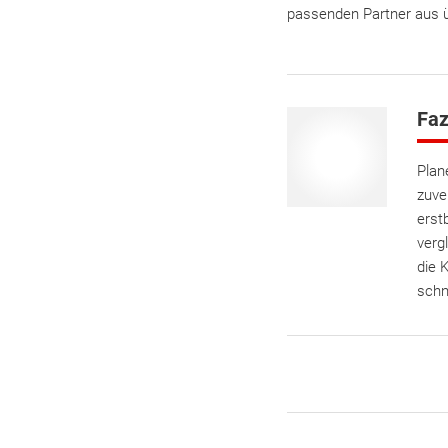
passenden Partner aus üb
Faz
Plan
zuve
erst
verg
die 
schn