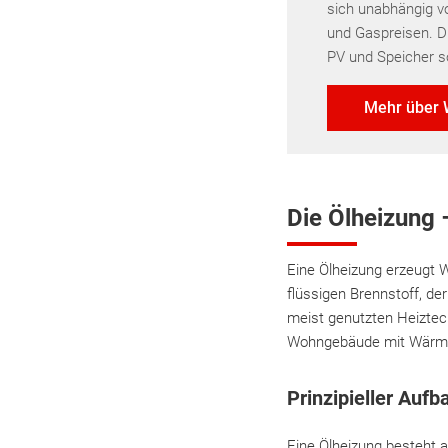
sich unabhängig v
und Gaspreisen. D
PV und Speicher s
Mehr über
Die Ölheizung –
Eine Ölheizung erzeugt 
flüssigen Brennstoff, de
meist genutzten Heiztech
Wohngebäude mit Wärme
Prinzipieller Aufb
Eine Ölheizung besteht 