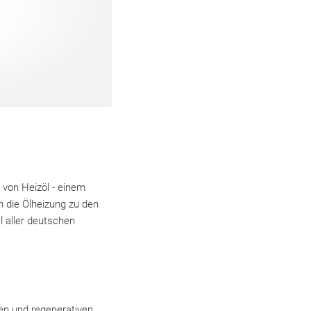
von Heizöl - einem
h die Ölheizung zu den
l aller deutschen
en und regenerativen