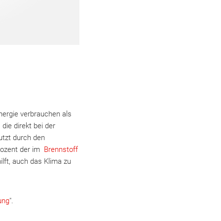
ergie verbrauchen als
die direkt bei der
utzt durch den
rozent der im
Brennstoff
lft, auch das Klima zu
ung
".