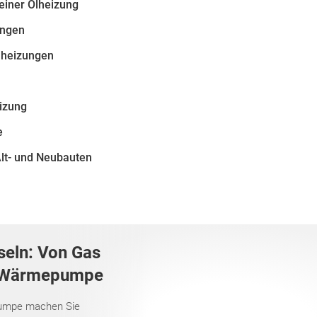
einer Ölheizung
ungen
Ölheizungen
eizung
e
Alt- und Neubauten
seln: Von Gas
r Wärmepumpe
umpe machen Sie