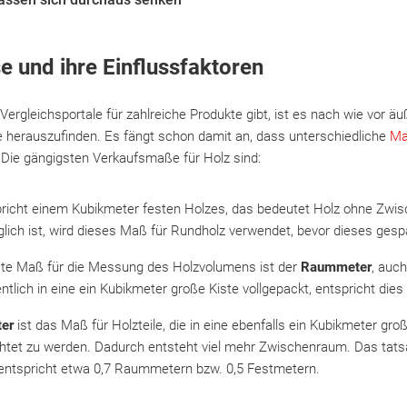
e und ihre Einflussfaktoren
ergleichsportale für zahlreiche Produkte gibt, ist es nach wie vor äu
 herauszufinden. Es fängt schon damit an, dass unterschiedliche
Ma
Die gängigsten Verkaufsmaße für Holz sind:
richt einem Kubikmeter festen Holzes, das bedeutet Holz ohne Zwi
glich ist, wird dieses Maß für Rundholz verwendet, bevor dieses gespa
te Maß für die Messung des Holzvolumens ist der
Raummeter
, auc
entlich in eine ein Kubikmeter große Kiste vollgepackt, entspricht di
er
ist das Maß für Holzteile, die in eine ebenfalls ein Kubikmeter gro
chtet zu werden. Dadurch entsteht viel mehr Zwischenraum. Das tat
ntspricht etwa 0,7 Raummetern bzw. 0,5 Festmetern.