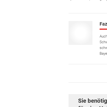
Faz
Auch
Schw
schw
Baye
Sie benöti