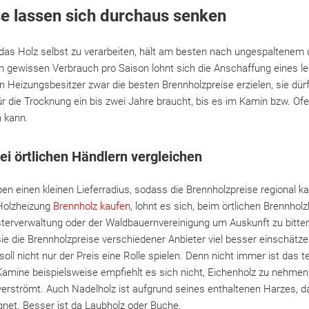
e lassen sich durchaus senken
, das Holz selbst zu verarbeiten, hält am besten nach ungespaltene
 gewissen Verbrauch pro Saison lohnt sich die Anschaffung eines l
n Heizungsbesitzer zwar die besten Brennholzpreise erzielen, sie dür
r die Trocknung ein bis zwei Jahre braucht, bis es im Kamin bzw. Ofen
 kann.
ei örtlichen Händlern vergleichen
ben einen kleinen Lieferradius, sodass die Brennholzpreise regional
Holzheizung
Brennholz kaufen
, lohnt es sich, beim örtlichen Brennholz
terverwaltung oder der Waldbauernvereinigung um Auskunft zu bitten
ie die Brennholzpreise verschiedener Anbieter viel besser einschätz
ll nicht nur der Preis eine Rolle spielen. Denn nicht immer ist das 
 Kamine beispielsweise empfiehlt es sich nicht, Eichenholz zu nehmen
rströmt. Auch Nadelholz ist aufgrund seines enthaltenen Harzes, 
ignet. Besser ist da Laubholz oder Buche.