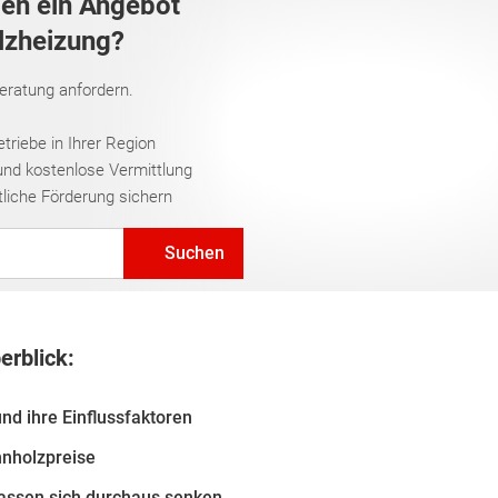
gen ein Angebot
olzheizung?
Beratung anfordern.
riebe in Ihrer Region
und kostenlose Vermittlung
tliche Förderung sichern
Suchen
erblick:
nd ihre Einflussfaktoren
nnholzpreise
lassen sich durchaus senken