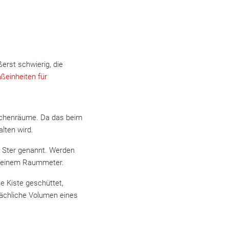
ßerst schwierig, die
ßeinheiten für
schenräume. Da das beim
lten wird.
h Ster genannt. Werden
es einem Raummeter.
ße Kiste geschüttet,
sächliche Volumen eines