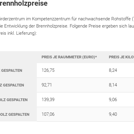
Brennholzpreise
örderzentrum im Kompetenzzentrum für nachwachsende Rohstoffe (T
die Entwicklung der Brennholzpreise. Folgende Preise ergeben sich la
eis inkl. Lieferung):
PREIS JE RAUMMETER (EURO)*
PREIS JE KI
126,75
8,24
 GESPALTEN
92,71
8,14
Z GESPALTEN
139,39
9,06
OLZ GESPALTEN
107,06
9,40
HOLZ GESPALTEN