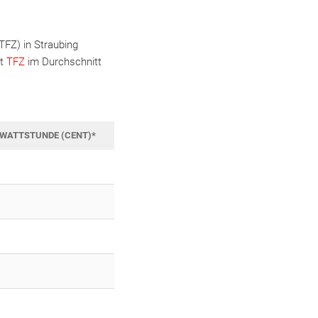
FZ) in Straubing
ut
TFZ
im Durchschnitt
LOWATTSTUNDE (CENT)*